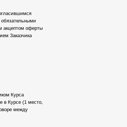
согласившимся
— обязательными
м акцептом оферты
сием Заказчика
иком Курса
 в Курсе (1 место,
говоре между