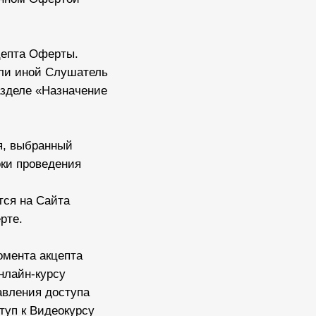
цепта Оферты.
сли иной Слушатель
азделе «Назначение
я, выбранный
оки проведения
тся на Сайта
рте.
омента акцепта
нлайн-курсу
авления доступа
туп к Видеокурсу