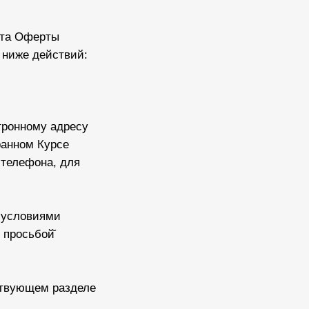
пта Оферты
 ниже действий:
тронному адресу
ранном Курсе
 телефона, для
с условиями
 просьбой̆
тствующем разделе