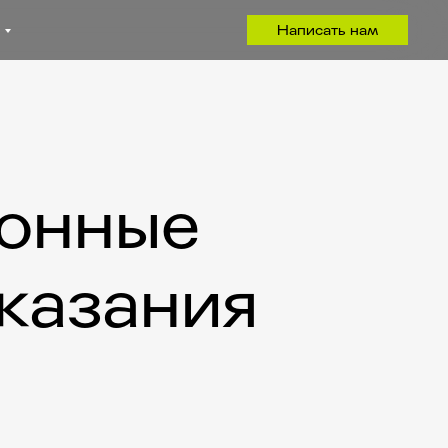
Написать нам
ионные
казания