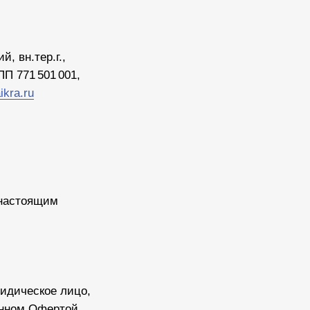
, вн.тер.г.,
ПП 771 501 001,
ikra.ru
 настоящим
идическое лицо,
енном Офертой