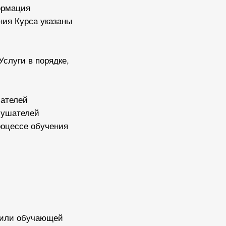
ормация
ния Курса указаны
Услуги в порядке,
шателей
лушателей
роцессе обучения
я или обучающей