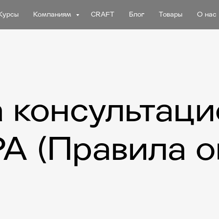
Курсы
Компаниям
CRAFT
Блог
Товары
О нас
 консультац
РА
(
Правила о