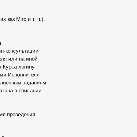
как Miro и т. п.),
а
йн-консультации
еля или на иной
 Курса логину
ами Исполнителя
олненным заданиям
азана в описании
емя проведения