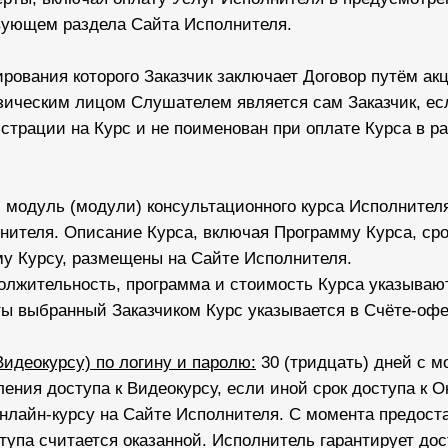
твующем раздела Сайта Исполнителя.
рования которого Заказчик заключает Договор путём ак
зическим лицом Слушателем является сам Заказчик, е
страции на Курс и не поименован при оплате Курса в р
 модуль (модули) консультационного курса Исполнител
нителя. Описание Курса, включая Программу Курса, ср
ому Курсу, размещены на Сайте Исполнителя.
олжительность, программа и стоимость Курса указываю
 выбранный Заказчиком Курс указывается в Счёте-офе
Видеокурсу) по логину и паролю:
30 (тридцать) дней с м
ния доступа к Видеокурсу, если иной срок доступа к О
Онлайн-курсу на Сайте Исполнителя. С момента предост
тупа считается оказанной. Исполнитель гарантирует дос